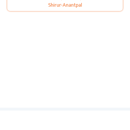
Shirur-Anantpal
कीर्तनगुरू वेबसाइट वर आजच आपले नाव